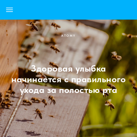
ATOMY
Здоровая улыбка
начинается с правильного
ухода за полостью рта