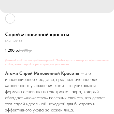
Спрей мгновенной красоты
SKU:
R00483
1 200
р.
1 300
р.
Данный сайт — дистрибьюторский. Чтобы купить товар на официальном
сайте, нужно пройти регистрацию участника.
Атоми Спрей Мгновенной Красоты
— это
инновационное средство, предназначенное для
мгновенного увлажнения кожи. Его уникальная
формула основана на экстракте лавра, который
обладает множеством полезных свойств, что делает
этот спрей идеальной находкой для быстрого и
эффективного ухода за кожей лица.