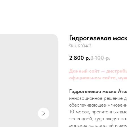
Гидрогелевая мас
SKU:
R00462
2 800
р.
3 100
р.
Данный сайт — дистрибь
официальном сайте, нуж
Гидрогелевая маска Ат
инновационное решение дл
обеспечивающее мгновенн
10 масок, пропитанных вы
эссенцией, куда входят на
морских водорослей и жем