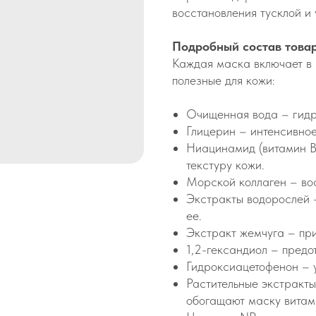
восстановления тусклой и 
Подробный состав това
Каждая маска включает в 
полезные для кожи:
Очищенная вода – гидр
Глицерин – интенсивно
Ниацинамид (витамин B
текстуру кожи.
Морской коллаген – вос
Экстракты водорослей 
ее.
Экстракт жемчуга – при
1,2-гександиол – предо
Гидроксиацетофенон – у
Растительные экстракты
обогащают маску витам