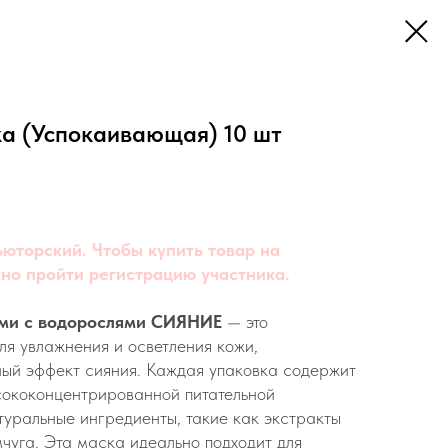
ка (Успокаивающая) 10 шт
юторский. Чтобы купить товар на
но пройти регистрацию участника.
оми с водорослями СИЯНИЕ
— это
я увлажнения и осветления кожи,
ый эффект сияния. Каждая упаковка содержит
сококонцентрированной питательной
туральные ингредиенты, такие как экстракты
чуга. Эта маска идеально подходит для