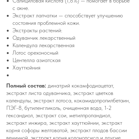
Салициловая кислота (1,8%) — помогает в борьбе
с акне.
Экстракт лапчатки — способствует улучшению
состояния проблемной кожи.
Экстракты растений:
Одуванчик лекарственный
Календула лекарственная
Лотос орехоносный
Центелла азиатская
Хауттюйния
Полный состав:
динатрий кокамфодиацетат,
экстракт листа одуванчика, экстракт цветков
календулы, экстракт лотоса, кокамидопропилбетаин,
ПЭГ-8, бутиленгликоль, очищенная вода, 1-2
гександиол, экстракт сои, метилпропандиол,
экстракт инжира, экстракт хауттюйнии, экстракт
корня софоры желтоватой, экстракт плодов бассии
веничной, экстракт корня кодонопсиса и другие