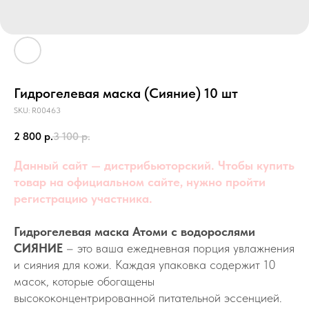
Гидрогелевая маска (Сияние) 10 шт
SKU:
R00463
2 800
р.
3 100
р.
Данный сайт — дистрибьюторский. Чтобы купить
товар на официальном сайте, нужно пройти
регистрацию участника.
Гидрогелевая маска Атоми с водорослями
СИЯНИЕ
– это ваша ежедневная порция увлажнения
и сияния для кожи. Каждая упаковка содержит 10
масок, которые обогащены
высококонцентрированной питательной эссенцией.