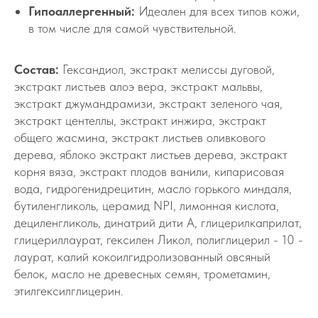
Гипоаллергенный:
Идеален для всех типов кожи,
в том числе для самой чувствительной.
Состав:
Гександиол, экстракт мелиссы дуговой,
экстракт листьев алоэ вера, экстракт мальвы,
экстракт джумандрамизи, экстракт зеленого чая,
экстракт центеллы, экстракт инжира, экстракт
общего жасмина, экстракт листьев оливкового
дерева, яблоко экстракт листьев дерева, экстракт
корня вяза, экстракт плодов ванили, кипарисовая
вода, гидрогенидрецитин, масло горького миндаля,
бутиленгликоль, церамид NPI, лимонная кислота,
дециленгликоль, динатрий дити А, глицерилкаприлат,
глицериллаурат, гексилен Ликол, полиглицерил - 10 -
лаурат, калий кокоилгидролизованный овсяный
белок, масло не древесных семян, трометамин,
этилгексилглицерин.