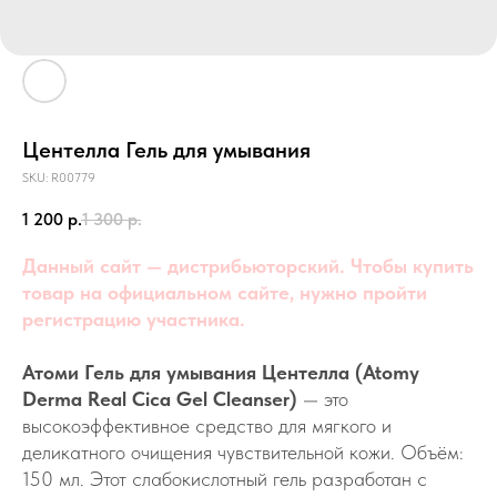
Центелла Гель для умывания
SKU:
R00779
1 200
р.
1 300
р.
Данный сайт — дистрибьюторский. Чтобы купить
товар на официальном сайте, нужно пройти
регистрацию участника.
Атоми Гель для умывания Центелла (Atomy
Derma Real Cica Gel Cleanser)
— это
высокоэффективное средство для мягкого и
деликатного очищения чувствительной кожи. Объём:
150 мл. Этот слабокислотный гель разработан с