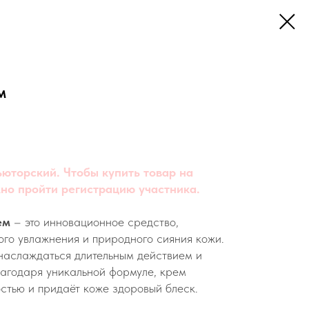
м
юторский. Чтобы купить товар на
но пройти регистрацию участника.
рем
– это инновационное средство,
ого увлажнения и природного сияния кожи.
наслаждаться длительным действием и
агодаря уникальной формуле, крем
остью и придаёт коже здоровый блеск.