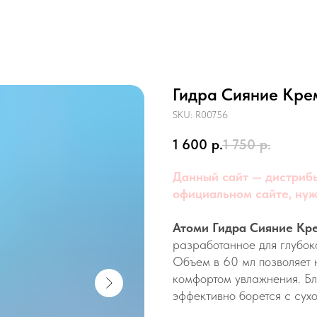
Гидра Сияние Кре
SKU:
R00756
1 600
р.
1 750
р.
Данный сайт — дистрибь
официальном сайте, нуж
Атоми Гидра Сияние К
разработанное для глубок
Объем в 60 мл позволяет 
комфортом увлажнения. Бл
эффективно борется с сух