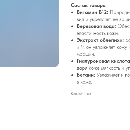
Состав товара
Витамин В12:
Природны
вид и укрепляет её защ
Березовая вода:
Обесп
эластичность кожи.
Экстракт облепихи:
Бо
и 9, он увлажняет кожу
морщин.
Гиалуроновая кислота
даря коже мягкость и уп
Бетаин:
Увлажняет и п
в коже.
Кол-во: 1 шт