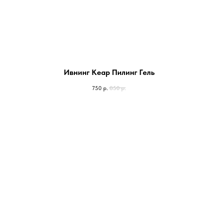
Ивнинг Кеар Пилинг Гель
750
р.
850
р.