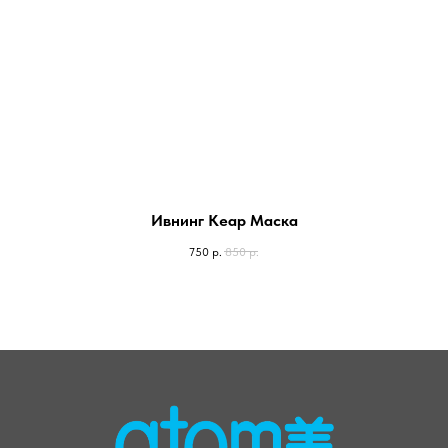
Ивнинг Кеар Маска
750
р.
850
р.