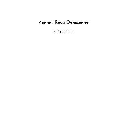
Ивнинг Кеар Очищение
750
р.
850
р.